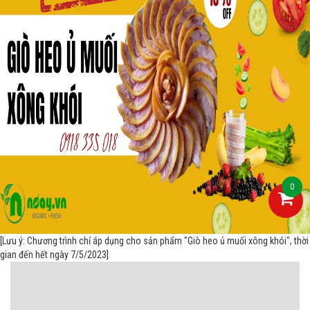
0
[Lưu ý: Chương trình chỉ áp dụng cho sản phẩm "Giò heo ủ muối xông khói", thời
gian đến hết ngày 7/5/2023]