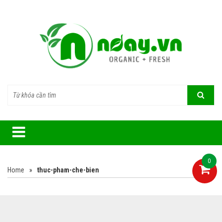
0
Home
»
thuc-pham-che-bien