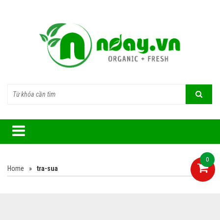
0
Home
»
tra-sua